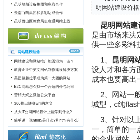
昆明船舶设备集团和多彩合作
明网站建设价格
云南白药集团和多彩达成合作
昆明西山区教育局班班通网站上线
昆明网站建
是由市场来决
供一些多彩科
网站建设理念
1、
昆明网
网站建设和网站推广能否混为一谈？
设
人才和各方
教育企业中英文网站制作建设解决方案
成本也要高出
美团超越拉手成为第一大团购网站
B2C网站怎么找一个合适的外包公司
2、网站一
营销大鳄之微信公众平台
城型，c纯fl
360推出随身wifi的意义
从大IT公司网站设计上能学到什么?
3、针对以
简单说一说html5是什么?和html有什么不一样?
一，简单的一
的企业网站，