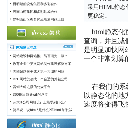
昆明船舶设备集团和多彩合作
采用HTML静
云南白药集团和多彩达成合作
更稳定。
昆明西山区教育局班班通网站上线
html静
查询，并且减
网站建设理念
是明显加快网
网站建设和网站推广能否混为一谈？
一个非常划算
教育企业中英文网站制作建设解决方案
美团超越拉手成为第一大团购网站
B2C网站怎么找一个合适的外包公司
在我们的系
营销大鳄之微信公众平台
以静态化的地
360推出随身wifi的意义
从大IT公司网站设计上能学到什么?
速度将变得飞
简单说一说html5是什么?和html有什么不一样?