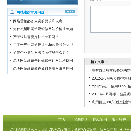
网站建设常见问题
网络营销必备人员的要求和职责
为什么昆明网站建设做网站价格相差如此之大？
产品经理需要是技术专家吗？
二零一三年网站设计style趋势是什么 ？
如果企业遭到网络负面信息怎么办？
昆明网站建设告诉你如何让网站给访问者一个良好的第一印象
相关文章：
昆明网站建设教你如何解决网络营销问题
没有自己独立服务器的昆
2012-2-3服务器维护通知
tcp/ip筛选下使用serv-u
2011年6月再添一台昆
利用百度api方便快速查询
首页
多彩网络
网站案例
银行账户
昆明多彩网络公司，采用DIV+CSS布局，通过W3C标准，做网站中用PHP+M