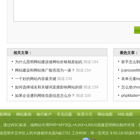
相关文章：
最热文章：
为什么昆明网站建设做网站价格相差如此
阅读:184
新手怎么制
网站建设和网站推广能否混为一谈？
阅读:154
jcarouse
一个好的网站内容最关键
阅读:239
表单元素i
如何选择域名和关键词直接影响网站的排
阅读:159
怎么使chro
如果企业遭到网络负面信息怎么办？
阅读:330
phpMail
彩网络
网站案例
银行账户
常见问题
联系方式
网站地图
XML地图
，通过W3C标准，做网站中用PHP+MYSQL+AJAX+LINUX搭建昆明网站制作
昆明市五华区人民中路都市名园A栋2701 工作时间：周一至周五 9:00-18:00
滇ICP